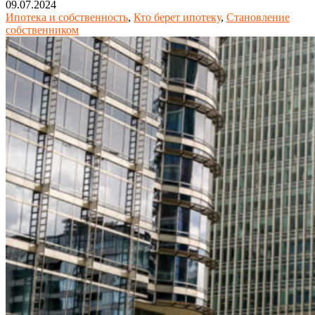
09.07.2024
Ипотека и собственность
,
Кто берет ипотеку
,
Становление
собственником