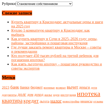
Рубрики
Свежие записи
Купить квартиру в Краснодаре: актуальные цены и шаги
на 2025 год
Куплю 1-комнатную квартиру в Краснодаре: как
выбрать
Как купить квартиру в Сочи в 2025–2026 году: цены,
районы, застройщики и пошаговая инструкция
Где лучше заказать ремонт квартиры в Москве – советы
и рекомендации
Кто получает 450 тысяч рублей на третий ребенок для
погашения ипотеки?
Как взять льготную ипотеку – пошаговое руководство и
советы экспертов
Метки
банк
вычет
банки
бюджет
деньги
2023
военные
возврат
дети
ипотека
долг
дом
доход
документы
жилье
идеи
инструкция
квартира
кредит
налог
льгота
нюансы
новостройка
отзывы