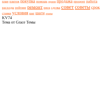
покупка
продажа
работа
план
платеж
помощь
процент
прием
совет
советы
ремонт
срок
расходы
рейтинг
риск
сделка
условия
шаги
ставки
шаг
этапы
KV74
Тема от Grace Темы