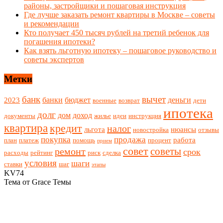
районы, застройщики и пошаговая инструкция
Где лучше заказать ремонт квартиры в Москве – советы
и рекомендации
Кто получает 450 тысяч рублей на третий ребенок для
погашения ипотеки?
Как взять льготную ипотеку – пошаговое руководство и
советы экспертов
Метки
банк
вычет
банки
бюджет
деньги
2023
военные
возврат
дети
ипотека
долг
дом
доход
документы
жилье
идеи
инструкция
квартира
кредит
налог
льгота
нюансы
новостройка
отзывы
покупка
продажа
работа
план
платеж
помощь
процент
прием
совет
советы
ремонт
срок
расходы
рейтинг
риск
сделка
условия
шаги
ставки
шаг
этапы
KV74
Тема от Grace Темы