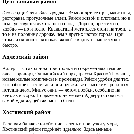
Центральный район
Это сердце Сочи. Здесь рядом всё: морпорт, театры, магазины,
рестораны, прогулочные аллеи. Район живой и плотный, но в
нём чувствуется дух старого города. Дорого, престижно,
удобно — но и тесно. Квадратный метр здесь стоит на треть, а
то и на половину дороже, чем в других частях города. При
этом ликвидность высокая: жильё с видом на море уходит
быстро.
Адлерский район
Адлер — символ новой застройки и современных темпов.
Здесь аэропорт, Олимпийский парк, трассы Красной Поляны,
новые жилые комплексы и променады. Район удобен для тех,
кто работает в туризме или ищет жильё с высоким арендным
потенциалом. Минус один — летом пробки, особенно на
въездах к морю. Но даже это не мешает Адлеру оставаться
самой «движущейся» частью Сочи.
Хостинский район
Если вам ближе спокойствие, зелень и прогулки у моря,
Хостинский район подойдёт идеально. Здесь меньше