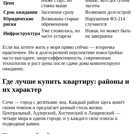
Ниже старт, но
Выше, зато доступны
Цена
ставка выше
льготы
Срок ожидания
Заселение сразу
Возможен долгострой
Юридические
Возможны старые
Нарушения ФЗ-214
риски
обременения
случаются
Уже сложилась, но
Новая, но может быть
Инфраструктура
часто устарела
не завершена
Если вы хотите жить у моря прямо сейчас — вторичка
практичнее. Но в долгосрочной перспективе новостройки
часто выгоднее: энергоэффективность, современные
технологии и рост цены после сдачи дома компенсируют
ожидание.
Где лучше купить квартиру: районы и
их характер
Сочи — город с десятками лиц. Каждый район здесь живёт
своим темпом и предлагает разный стиль жизни.
Центральный, Адлерский, Хостинский и Лазаревский —
четыре мира в одном городе, и у каждого свои плюсы и
подводные камни.