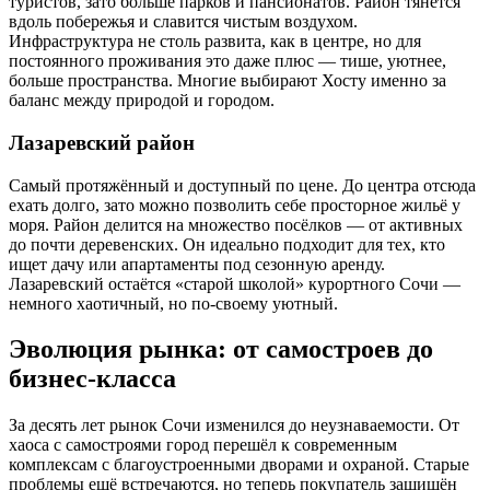
туристов, зато больше парков и пансионатов. Район тянется
вдоль побережья и славится чистым воздухом.
Инфраструктура не столь развита, как в центре, но для
постоянного проживания это даже плюс — тише, уютнее,
больше пространства. Многие выбирают Хосту именно за
баланс между природой и городом.
Лазаревский район
Самый протяжённый и доступный по цене. До центра отсюда
ехать долго, зато можно позволить себе просторное жильё у
моря. Район делится на множество посёлков — от активных
до почти деревенских. Он идеально подходит для тех, кто
ищет дачу или апартаменты под сезонную аренду.
Лазаревский остаётся «старой школой» курортного Сочи —
немного хаотичный, но по-своему уютный.
Эволюция рынка: от самостроев до
бизнес-класса
За десять лет рынок Сочи изменился до неузнаваемости. От
хаоса с самостроями город перешёл к современным
комплексам с благоустроенными дворами и охраной. Старые
проблемы ещё встречаются, но теперь покупатель защищён