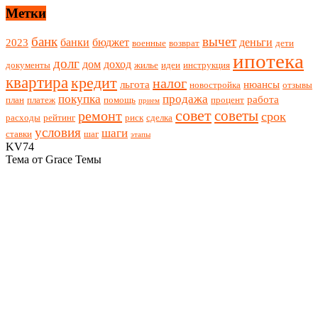
Метки
банк
вычет
банки
бюджет
деньги
2023
военные
возврат
дети
ипотека
долг
дом
доход
документы
жилье
идеи
инструкция
квартира
кредит
налог
льгота
нюансы
новостройка
отзывы
покупка
продажа
работа
план
платеж
помощь
процент
прием
совет
советы
ремонт
срок
расходы
рейтинг
риск
сделка
условия
шаги
ставки
шаг
этапы
KV74
Тема от Grace Темы