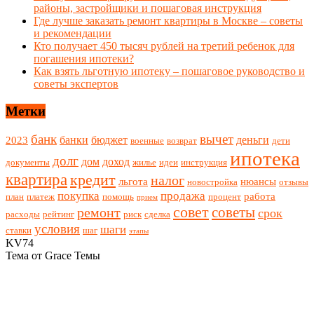
районы, застройщики и пошаговая инструкция
Где лучше заказать ремонт квартиры в Москве – советы
и рекомендации
Кто получает 450 тысяч рублей на третий ребенок для
погашения ипотеки?
Как взять льготную ипотеку – пошаговое руководство и
советы экспертов
Метки
банк
вычет
банки
бюджет
деньги
2023
военные
возврат
дети
ипотека
долг
дом
доход
документы
жилье
идеи
инструкция
квартира
кредит
налог
льгота
нюансы
новостройка
отзывы
покупка
продажа
работа
план
платеж
помощь
процент
прием
совет
советы
ремонт
срок
расходы
рейтинг
риск
сделка
условия
шаги
ставки
шаг
этапы
KV74
Тема от Grace Темы