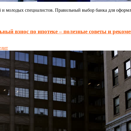
й и молодых специалистов. Правильный выбор банка для оформ
ьный взнос по ипотеке – полезные советы и реком
едит