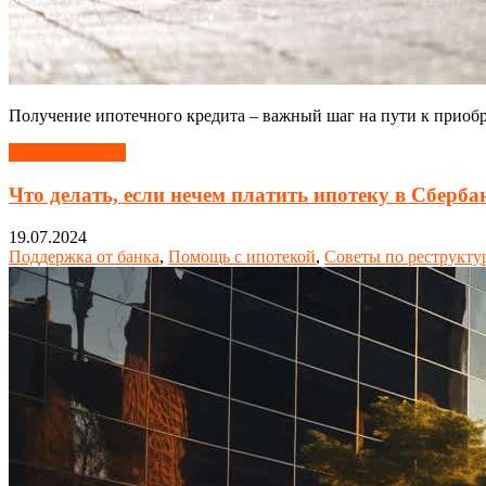
Получение ипотечного кредита – важный шаг на пути к приобр
Читать далее →
Что делать, если нечем платить ипотеку в Сберба
19.07.2024
Поддержка от банка
,
Помощь с ипотекой
,
Советы по реструкту