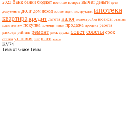
банк
вычет
банки
бюджет
деньги
2023
военные
возврат
дети
ипотека
долг
дом
доход
документы
жилье
идеи
инструкция
квартира
кредит
налог
льгота
нюансы
новостройка
отзывы
покупка
продажа
работа
план
платеж
помощь
процент
прием
совет
советы
ремонт
срок
расходы
рейтинг
риск
сделка
условия
шаги
ставки
шаг
этапы
KV74
Тема от Grace Темы