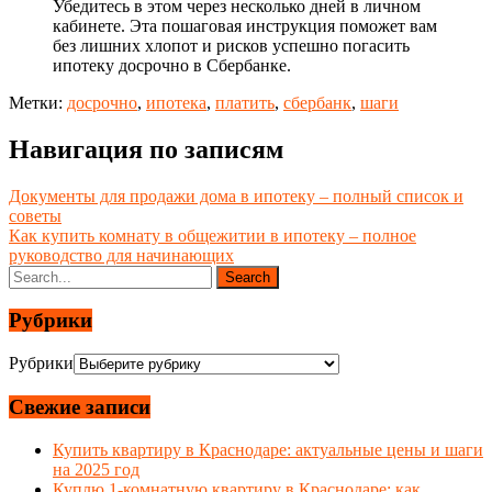
Убедитесь в этом через несколько дней в личном
кабинете. Эта пошаговая инструкция поможет вам
без лишних хлопот и рисков успешно погасить
ипотеку досрочно в Сбербанке.
Метки:
досрочно
,
ипотека
,
платить
,
сбербанк
,
шаги
Навигация по записям
Документы для продажи дома в ипотеку – полный список и
советы
Как купить комнату в общежитии в ипотеку – полное
руководство для начинающих
Рубрики
Рубрики
Свежие записи
Купить квартиру в Краснодаре: актуальные цены и шаги
на 2025 год
Куплю 1-комнатную квартиру в Краснодаре: как